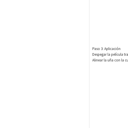
Paso 3: Aplicación
Despegar la película t
Alinear la uña con la c