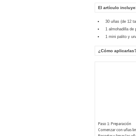
El artículo incluye
30 uñas (de 12 t
1 almohadilla de 
1 mini palito y un
¿Cómo aplicarlas
Paso 1: Preparación
Comenzar con uñas li
Recortar y limar las uñ