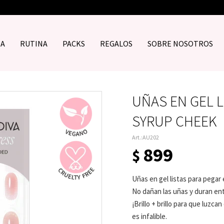
DA
RUTINA
PACKS
REGALOS
SOBRE NOSOTROS
UÑAS EN GEL L
SYRUP CHEEK
AU202
899
$
Uñas en gel listas para pegar
No dañan las uñas y duran entre
¡Brillo + brillo para que luz
es infalible.