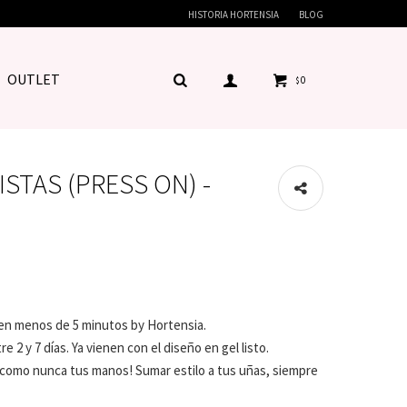
HISTORIA HORTENSIA
BLOG
OUTLET
0
$
ISTAS (PRESS ON) -
 en menos de 5 minutos by Hortensia.
 2 y 7 días. Ya vienen con el diseño en gel listo.
can como nunca tus manos! Sumar estilo a tus uñas, siempre