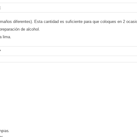
:
amaños diferentes). Esta cantidad es suficiente para que coloques en 2 ocasi
preparación de alcohol.
a lima.
?
mpias.
as.