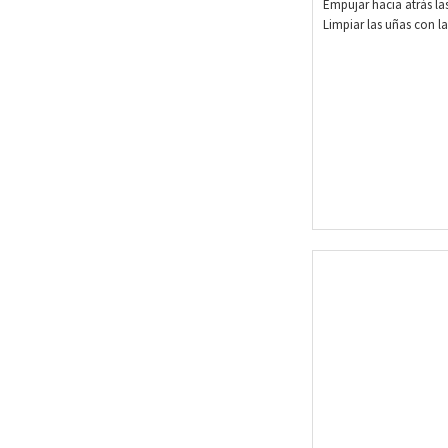
Empujar hacia atrás las
Limpiar las uñas con l