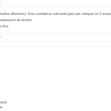
:
amaños diferentes). Esta cantidad es suficiente para que coloques en 2 ocasi
preparación de alcohol.
a lima.
?
mpias.
as.