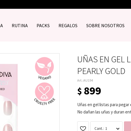
DA
RUTINA
PACKS
REGALOS
SOBRE NOSOTROS
UÑAS EN GEL L
PEARLY GOLD
AU194
899
$
Uñas en gel listas para pegar
No dañan las uñas y duran entre
1