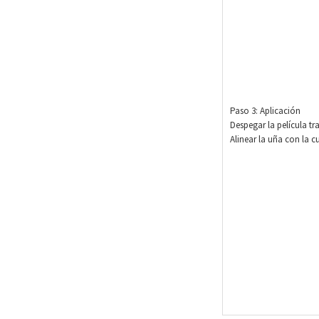
Paso 3: Aplicación
Despegar la película t
Alinear la uña con la c