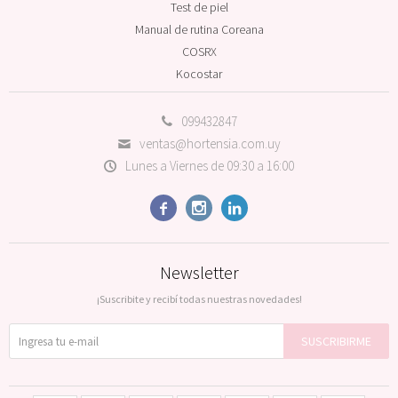
Test de piel
Manual de rutina Coreana
COSRX
Kocostar
099432847
ventas@hortensia.com.uy
Lunes a Viernes de 09:30 a 16:00



Newsletter
¡Suscribite y recibí todas nuestras novedades!
SUSCRIBIRME