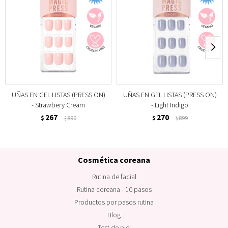
UÑAS EN GEL LISTAS (PRESS ON)
UÑAS EN GEL LISTAS (PRESS ON)
- Strawbery Cream
- Light Indigo
267
270
$
890
$
899
$
$
Cosmética coreana
Rutina de facial
Rutina coreana - 10 pasos
Productos por pasos rutina
Blog
Test de piel