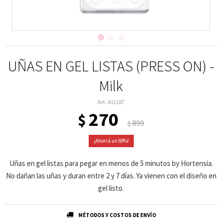
UÑAS EN GEL LISTAS (PRESS ON) -
Milk
AU187
270
$
899
$
69
Uñas en gel listas para pegar en menos de 5 minutos by Hortensia.
No dañan las uñas y duran entre 2 y 7 días. Ya vienen con el diseño en
gel listo.
MÉTODOS Y COSTOS DE ENVÍO