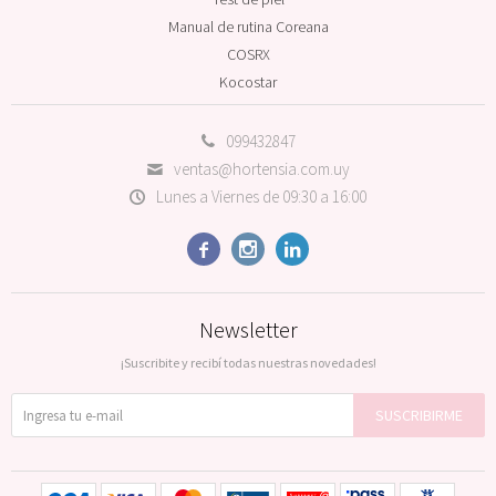
Manual de rutina Coreana
COSRX
Kocostar
099432847
ventas@hortensia.com.uy
Lunes a Viernes de 09:30 a 16:00



Newsletter
¡Suscribite y recibí todas nuestras novedades!
SUSCRIBIRME