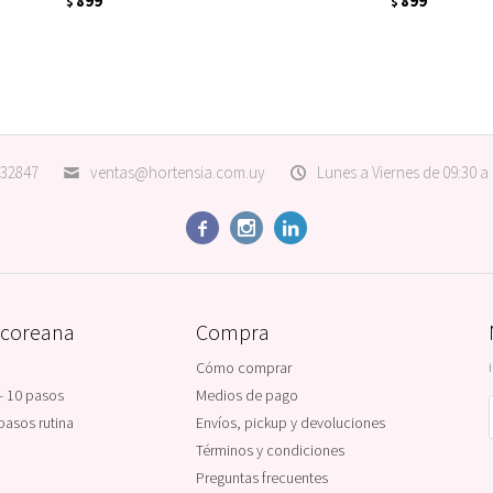
899
899
$
$
32847
ventas@hortensia.com.uy
Lunes a Viernes de 09:30 a



 coreana
Compra
Cómo comprar
- 10 pasos
Medios de pago
pasos rutina
Envíos, pickup y devoluciones
Términos y condiciones
Preguntas frecuentes