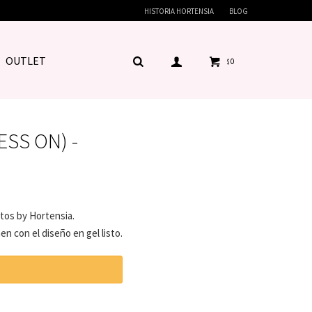
HISTORIA HORTENSIA
BLOG
OUTLET
0
$
ESS ON) -
tos by Hortensia.
en con el diseño en gel listo.