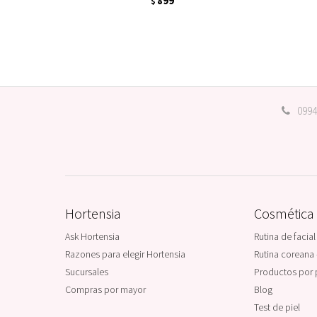
899
$
0994
Hortensia
Cosmética
Ask Hortensia
Rutina de facial
Razones para elegir Hortensia
Rutina coreana 
Sucursales
Productos por 
Compras por mayor
Blog
Test de piel