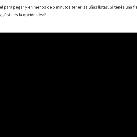
gel para pegar y en menos de 5 minutos tener las uñas listas. Si tenés una f
 ¡ésta es la opción ideal!