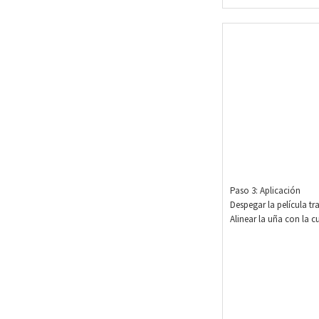
Paso 3: Aplicación
Despegar la película t
Alinear la uña con la c