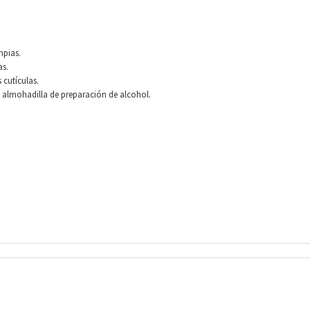
mpias.
as.
 cutículas.
a almohadilla de preparación de alcohol.