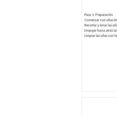
Paso 1: Preparación
Comenzar con uñas li
Recortar y limar las uñ
Empujar hacia atrás las
Limpiar las uñas con l