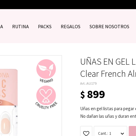
DA
RUTINA
PACKS
REGALOS
SOBRE NOSOTROS
UÑAS EN GEL L
Clear French 
AU179
899
$
Uñas en gel listas para pegar
No dañan las uñas y duran entre
1