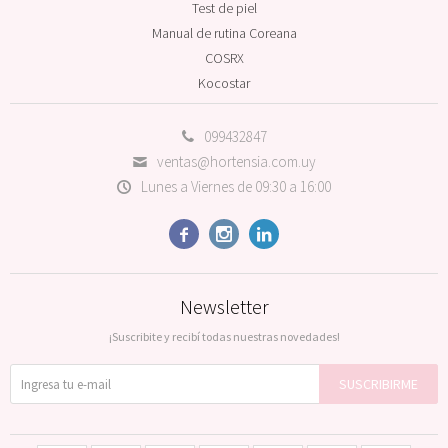
Test de piel
Manual de rutina Coreana
COSRX
Kocostar
099432847
ventas@hortensia.com.uy
Lunes a Viernes de 09:30 a 16:00



Newsletter
¡Suscribite y recibí todas nuestras novedades!
SUSCRIBIRME