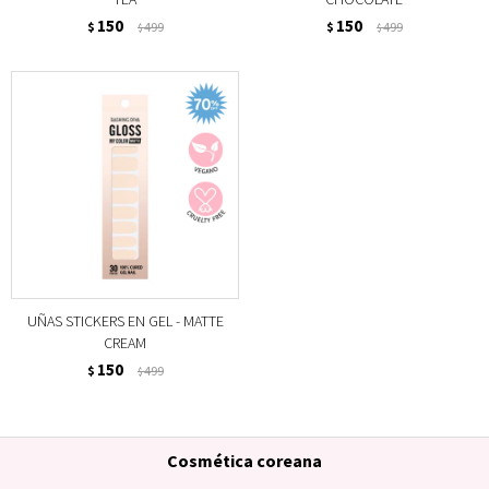
150
150
$
499
$
499
$
$
UÑAS STICKERS EN GEL - MATTE
CREAM
150
$
499
$
Cosmética coreana