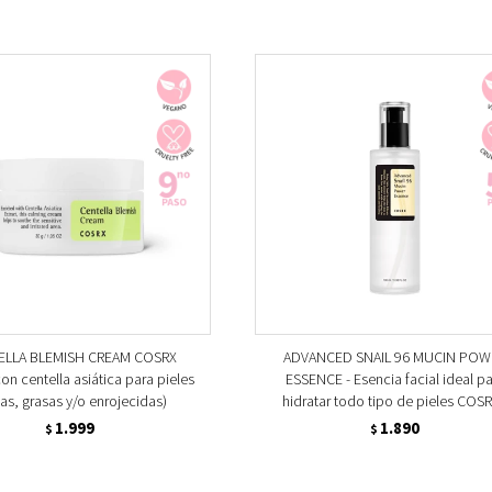
ELLA BLEMISH CREAM COSRX
ADVANCED SNAIL 96 MUCIN POW
on centella asiática para pieles
ESSENCE - Esencia facial ideal p
as, grasas y/o enrojecidas)
hidratar todo tipo de pieles COSR
1.999
1.890
$
$