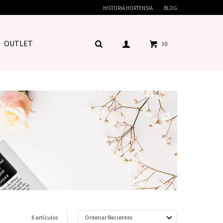
HISTORIA HORTENSIA
BLOG
OUTLET
0
$
6 artículos
Recientes