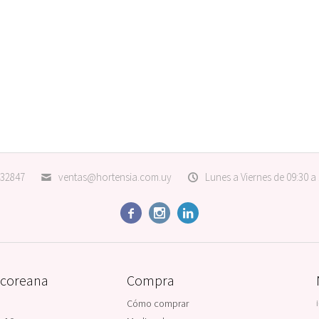
32847
ventas@hortensia.com.uy
Lunes a Viernes de 09:30 a



 coreana
Compra
Cómo comprar