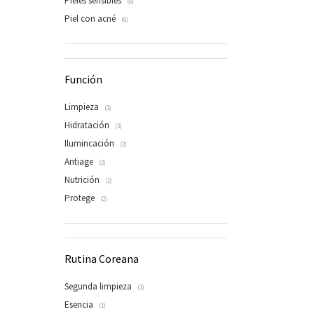
Pieles sensibles
(6)
Piel con acné
(6)
Función
Limpieza
(1)
Hidratación
(3)
Ilumincación
(2)
Antiage
(2)
Nutrición
(1)
Protege
(2)
Rutina Coreana
Segunda limpieza
(1)
Esencia
(1)