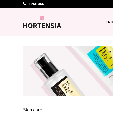
099432847
TIEN
Skin care