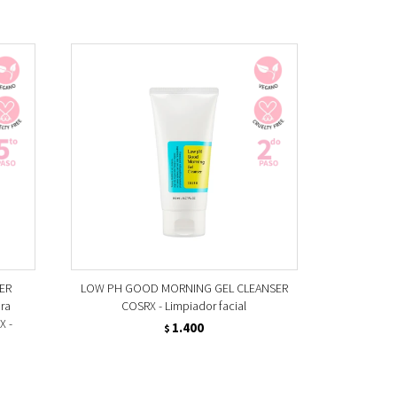
ER
LOW PH GOOD MORNING GEL CLEANSER
ara
COSRX - Limpiador facial
X -
1.400
$