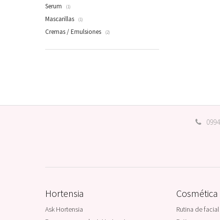
Serum
(1)
Mascarillas
(1)
Cremas / Emulsiones
(2)
0994
Hortensia
Cosmética
Ask Hortensia
Rutina de facial