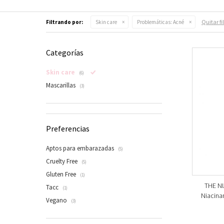
Quitar fi
Filtrando por:
Skin care
Problemáticas:
Acné
Categorías
Skin care
(6)
Mascarillas
(3)
Preferencias
Aptos para embarazadas
(5)
Cruelty Free
(5)
Gluten Free
(1)
THE NI
Tacc
(1)
Niacina
Vegano
(3)