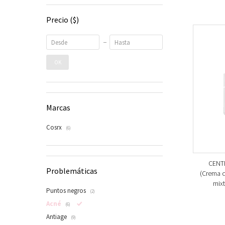
Precio
($)
OK
Marcas
Cosrx
(6)
CENT
Problemáticas
(Crema c
mixt
Puntos negros
(2)
Acné
(6)
Antiage
(9)