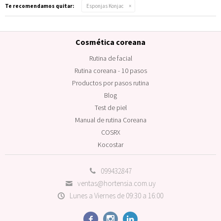
Te recomendamos quitar:
Esponjas Konjac
Cosmética coreana
Rutina de facial
Rutina coreana - 10 pasos
Productos por pasos rutina
Blog
Test de piel
Manual de rutina Coreana
COSRX
Kocostar
099432847
ventas@hortensia.com.uy
Lunes a Viernes de 09:30 a 16:00


