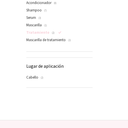
Acondicionador
(8)
Shampoo
(7)
Serum
(3)
Mascarilla
(1)
Tratamiento
(2)
Mascarilla de tratamiento
(3)
Lugar de aplicación
Cabello
(2)