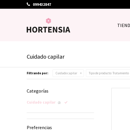
099432847
TIEN
Cuidado capilar
Filtrando por:
Cuidado capilar
Tipo de producto:
Tratamiento
Categorías
Cuidado capilar
(2)
Preferencias