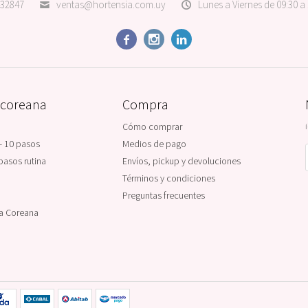
32847
ventas@hortensia.com.uy
Lunes a Viernes de 09:30 a



 coreana
Compra
Cómo comprar
- 10 pasos
Medios de pago
pasos rutina
Envíos, pickup y devoluciones
Términos y condiciones
Preguntas frecuentes
na Coreana