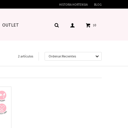
HISTORIA HORTENSIA
BLOG
OUTLET
0
$
2 artículos
Recientes