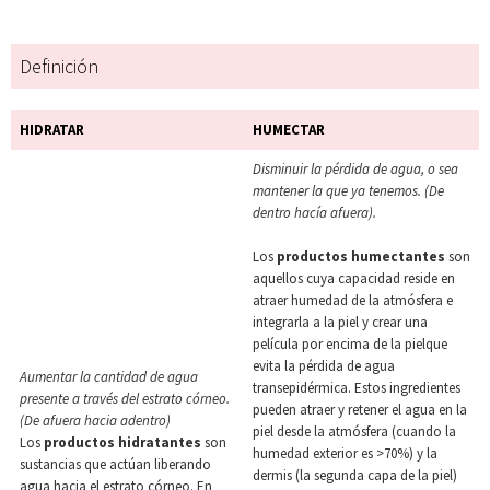
Definición
HIDRATAR
HUMECTAR
Disminuir la pérdida de agua, o sea
mantener la que ya tenemos. (De
dentro hacía afuera).
Los
productos humectantes
son
aquellos cuya capacidad reside en
atraer humedad de la atmósfera e
integrarla a la piel y crear una
película por encima de la pielque
evita la pérdida de agua
Aumentar la cantidad de agua
transepidérmica. Estos ingredientes
presente a través del estrato
córneo.
pueden atraer y retener el agua en la
(De afuera hacia adentro)
piel desde la atmósfera (cuando la
Los
productos hidratantes
son
humedad exterior es >70%) y la
sustancias que actúan liberando
dermis (la segunda capa de la piel)
agua hacia el estrato córneo. En