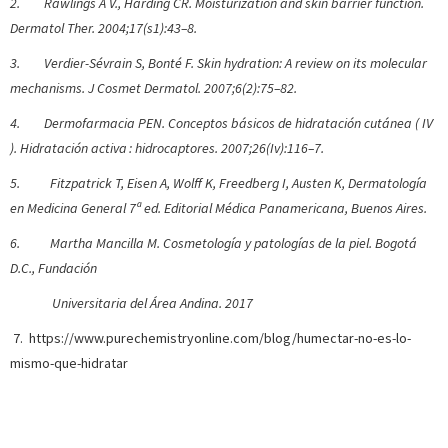
2. Rawlings A V., Harding CR. Moisturization and skin barrier function.
Dermatol Ther. 2004;17(s1):43–8.
3. Verdier-Sévrain S, Bonté F. Skin hydration: A review on its molecular
mechanisms. J Cosmet Dermatol. 2007;6(2):75–82.
4. Dermofarmacia PEN. Conceptos básicos de hidratación cutánea ( IV
). Hidratación activa : hidrocaptores. 2007;26(Iv):116–7.
5. Fitzpatrick T, Eisen A, Wolff K, Freedberg I, Austen K, Dermatología
en Medicina General 7ª ed. Editorial Médica Panamericana, Buenos Aires.
6. Martha Mancilla M. Cosmetología y patologías de la piel. Bogotá
D.C., Fundación
Universitaria del Área Andina. 2017
7. https://www.purechemistryonline.com/blog/humectar-no-es-lo-
mismo-que-hidratar