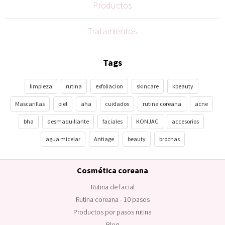
Productos
Tratamientos
Tags
limpieza
rutina
exfoliacion
skincare
kbeauty
Mascarillas
piel
aha
cuidados
rutina coreana
acne
bha
desmaquillante
faciales
KONJAC
accesorios
agua micelar
Antiage
beauty
brochas
Cosmética coreana
Rutina de facial
Rutina coreana - 10 pasos
Productos por pasos rutina
Blog