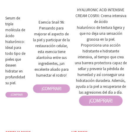
HYALURONIC ACID INTENSIVE
CREAM COSRX: Crema intensiva
Serum de
de ácido
Esencia Snail 96:
triple
hialurónico de textura ligera y
Pensando para
molécula de
que no deja una sensación
mejorar el aspecto de
ácido
grasosa en la piel.
la piel y participar de la
hialurónico:
Proporciona una acción
restauración celular,
Ideal para
hidratante e hidratante
esta esencia tiene
todo tipo de
intensiva, al tiempo que crea
alantoína entre sus
pieles que
una barrera protectora capaz de
ingredientes, ¡un
deseen
sellar y prevenir la pérdida de
excelente aliado para
hidratar en
humedad y así conseguir una
humectar el rostro!
profundidad
hidratación duradera. Además,
su piel.
ayuda a la piel a recuperarse de
las agresiones del día a día.