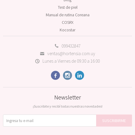
Test de piel
Manual de rutina Coreana
COSRX
Kocostar
099432847
ventas@hortensia.com.uy
Lunes a Viernes de 09:30 a 16:00



Newsletter
¡Suscribite y recibí todas nuestras novedades!
SUSCRIBIRME