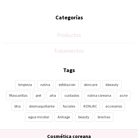
Categorías
Productos
Tratamientos
Tags
limpieza
rutina
exfoliacion
skincare
kbeauty
Mascarillas
piel
aha
cuidados
rutina coreana
acne
bha
desmaquillante
faciales
KONJAC
accesorios
agua micelar
Antiage
beauty
brochas
Cosmética coreana