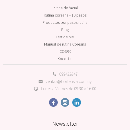
Rutina de facial
Rutina coreana - 10 pasos
Productos por pasos rutina
Blog
Test de piel
Manual de rutina Coreana
COSRX
Kocostar
099432847
ventas@hortensia.com.uy
Lunes a Viernes de 09:30 a 16:00



Newsletter