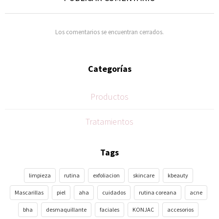
Los comentarios se encuentran cerrados.
Categorías
Productos
Tratamientos
Tags
limpieza
rutina
exfoliacion
skincare
kbeauty
Mascarillas
piel
aha
cuidados
rutina coreana
acne
bha
desmaquillante
faciales
KONJAC
accesorios