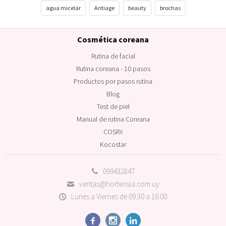
agua micelar
Antiage
beauty
brochas
Cosmética coreana
Rutina de facial
Rutina coreana - 10 pasos
Productos por pasos rutina
Blog
Test de piel
Manual de rutina Coreana
COSRX
Kocostar
099432847
ventas@hortensia.com.uy
Lunes a Viernes de 09:30 a 16:00


