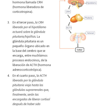
hormona llamada CRH
(hormona liberadora de
corticotropina).
En el tercer paso, l
a CRH
liberada por el hipotálamo
actuará sobre la glándula
pituitaria/hipófisi
s. La
glándula pituitaria es un
pequeño órgano ubicado en
la base del cerebro que se
encarga, entre muchísimos
procesos endocrinos, de la
liberación de ACTH (hormona
adrenocorticotrópica).
En el cuarto paso, l
a ACTH
liberada por la glándula
pituitaria viaja hasta las
glándulas suprarrenales que,
finalmente, serán las
encargadas de liberar cortisol
después de haber sido