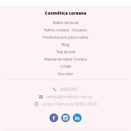
Cosmética coreana
Rutina de facial
Rutina coreana - 10 pasos
Productos por pasos rutina
Blog
Test de piel
Manual de rutina Coreana
COSRX
Kocostar
099432847
ventas@hortensia.com.uy
Lunes a Viernes de 09:30 a 16:00


