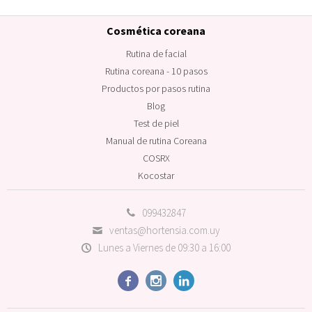
Cosmética coreana
Rutina de facial
Rutina coreana - 10 pasos
Productos por pasos rutina
Blog
Test de piel
Manual de rutina Coreana
COSRX
Kocostar
099432847
ventas@hortensia.com.uy
Lunes a Viernes de 09:30 a 16:00


