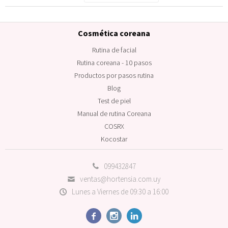
Cosmética coreana
Rutina de facial
Rutina coreana - 10 pasos
Productos por pasos rutina
Blog
Test de piel
Manual de rutina Coreana
COSRX
Kocostar
099432847
ventas@hortensia.com.uy
Lunes a Viernes de 09:30 a 16:00


