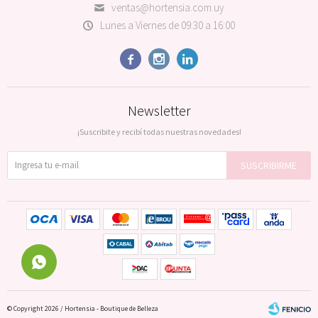
ventas@hortensia.com.uy
Lunes a Viernes de 09:30 a 16:00



Newsletter
¡Suscribite y recibí todas nuestras novedades!
SUSCRIBIRME
© Copyright 2026 / Hortensia - Boutique de Belleza