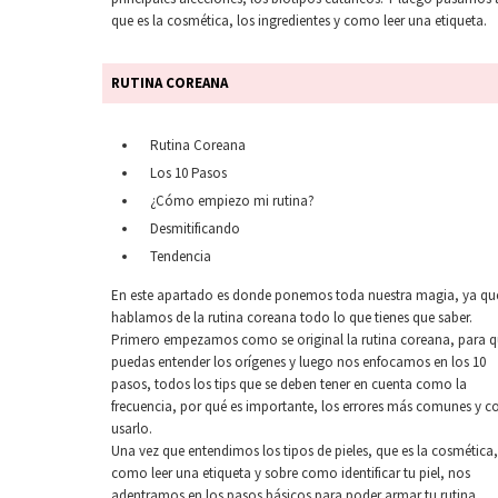
que es la cosmética, los ingredientes y como leer una etiqueta.
RUTINA COREANA
Rutina Coreana
Los 10 Pasos
¿Cómo empiezo mi rutina?
Desmitificando
Tendencia
En este apartado es donde ponemos toda nuestra magia, ya qu
hablamos de la rutina coreana todo lo que tienes que saber.
Primero empezamos como se original la rutina coreana, para 
puedas entender los orígenes y luego nos enfocamos en los 10
pasos, todos los tips que se deben tener en cuenta como la
frecuencia, por qué es importante, los errores más comunes y 
usarlo.
Una vez que entendimos los tipos de pieles, que es la cosmética,
como leer una etiqueta y sobre como identificar tu piel, nos
adentramos en los pasos básicos para poder armar tu rutina.