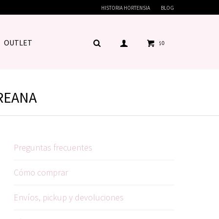
HISTORIA HORTENSIA
BLOG
OUTLET
0
$
OREANA
Preguntas frecuentes
Cómo comprar
Envíos, pickup y devoluciones