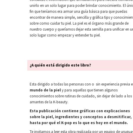
unirlo en un solo lugar para poder brindar conocimiento. El úni
fin que teníamos era armar una guía básica para que puedas
encontrar de manera simple, sencilla y gráfica tips y conocimien
sobre como cuidar tu piel. La piel es el órgano más grande de
nuestro cuerpo y queríamos dejar esta semilla para unificar en u
solo lugar como empezar y entender tu piel.
¿A quién está dirigido este libro?
Esta dirigido a todas las personas con o sin experiencia previa e
mundo de la piel
y para aquellas que tienen algunos
conocimientos sobre rutinas de cuidado, sin dejar de lado a los
amantes de la K-beauty.
Esta publicación contiene gráficas con explicaciones
sobre la piel, ingredientes y conceptos a desmitificar,
hasta por qué el K-pop es lo que es hoy en el mundo.
Te invitamos a leer esta obra realizada por un equipo de urugua