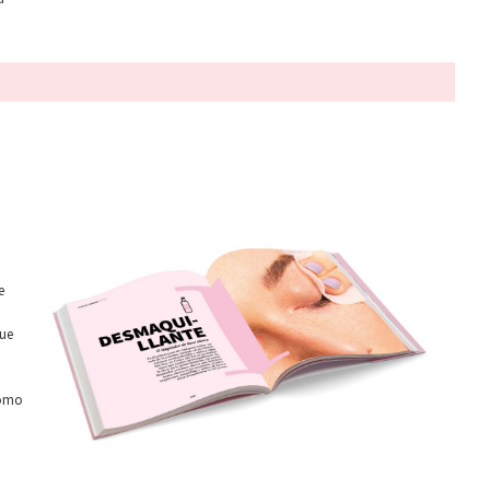
e
que
como