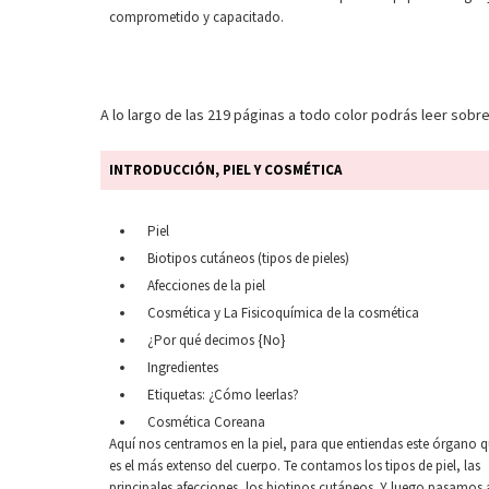
comprometido y capacitado.
A lo largo de las 219 páginas a todo color podrás leer sobr
INTRODUCCIÓN, PIEL Y COSMÉTICA
Piel
Biotipos cutáneos (tipos de pieles)
Afecciones de la piel
Cosmética y La Fisicoquímica de la cosmética
¿Por qué decimos {No}
Ingredientes
Etiquetas: ¿Cómo leerlas?
Cosmética Coreana
Aquí nos centramos en la piel, para que entiendas este órgano 
es el más extenso del cuerpo. Te contamos los tipos de piel, las
principales afecciones, los biotipos cutáneos. Y luego pasamos 