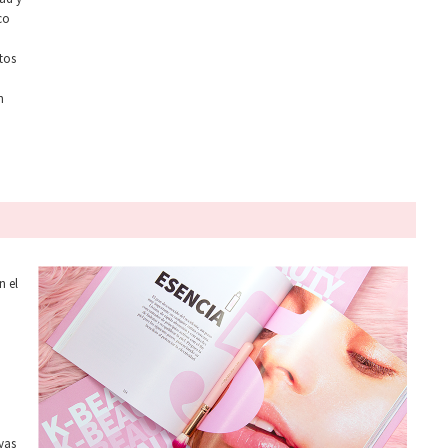
co
tos
n
n el
yas