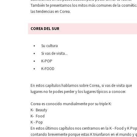
También te presentamos los mitos más comunes de la cosmétic
las tendencias en Corea.
COREA DEL SUR
Su cultura
Si vas de visita...
K-POP
K-FOOD
En estos capítulos hablamos sobre Corea, si vas de visita que
lugares no te podes perder y los lugares típicos a conocer.
Corea es conocido mundialmente por su triple K:
K- Beauty
K- Food
K - Pop
En estos últimos capítulos nos centramos en la K - Food y K Pop
contando brevemente porque estas K triunfaron en el mundo y 