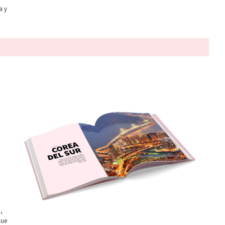
a y
,
que