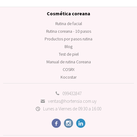
Cosmética coreana
Rutina de facial
Rutina coreana - 10 pasos
Productos por pasos rutina
Blog
Test de piel
Manual de rutina Coreana
COSRX
Kocostar
099432847
ventas@hortensia.com.uy
Lunes a Viernes de 09:30 a 16:00


