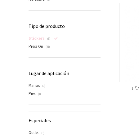
Tipo de producto
Stickers
(5)
Press On
(41)
Lugar de aplicación
Manos
(3)
UÑA
Pies
(1)
Especiales
Outlet
(1)