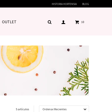
HISTORIA HORTENSIA
BLOG
OUTLET
0
$
5 artículos
Recientes