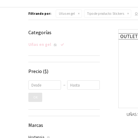
Qu
Filtrando por:
Uñas en gel
Tipo de producto:
Stickers
Categorías
Uñas en gel
(5)
Precio
($)
OK
UÑAS S
Marcas
Hortensia
(5)