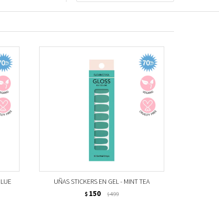
BLUE
UÑAS STICKERS EN GEL - MINT TEA
150
$
499
$