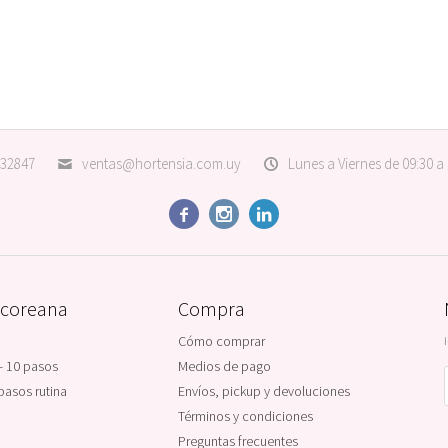
32847
ventas@hortensia.com.uy
Lunes a Viernes de 09:30 a



 coreana
Compra
Cómo comprar
- 10 pasos
Medios de pago
pasos rutina
Envíos, pickup y devoluciones
Términos y condiciones
Preguntas frecuentes