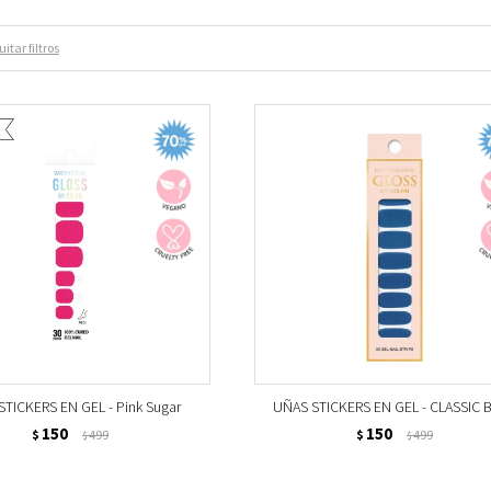
itar filtros
TICKERS EN GEL - Pink Sugar
UÑAS STICKERS EN GEL - CLASSIC 
150
150
$
499
$
499
$
$