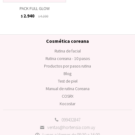
PACK FULL GLOW
2.940
$
4.200
$
Cosmética coreana
Rutina de facial
Rutina coreana - 10 pasos
Productos por pasos rutina
Blog
Test de piel
Manual de rutina Coreana
COSRX
Kocostar
099432847
ventas@hortensia.com.uy
Lunes a Viernes de 09:30 a 16:00