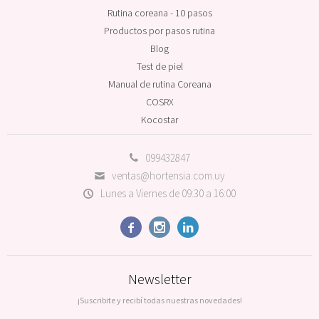
Rutina coreana - 10 pasos
Productos por pasos rutina
Blog
Test de piel
Manual de rutina Coreana
COSRX
Kocostar
099432847
ventas@hortensia.com.uy
Lunes a Viernes de 09:30 a 16:00



Newsletter
¡Suscribite y recibí todas nuestras novedades!