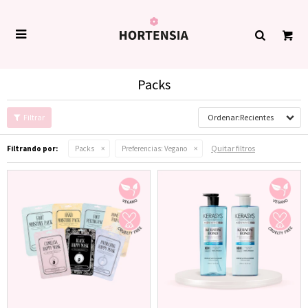

Packs
Recientes
Quitar filtros
Filtrando por:
Packs
Preferencias:
Vegano