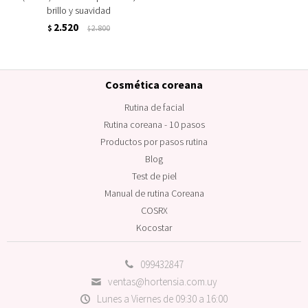
brillo y suavidad
2.520
$
2.800
$
Cosmética coreana
Rutina de facial
Rutina coreana - 10 pasos
Productos por pasos rutina
Blog
Test de piel
Manual de rutina Coreana
COSRX
Kocostar
099432847
ventas@hortensia.com.uy
Lunes a Viernes de 09:30 a 16:00