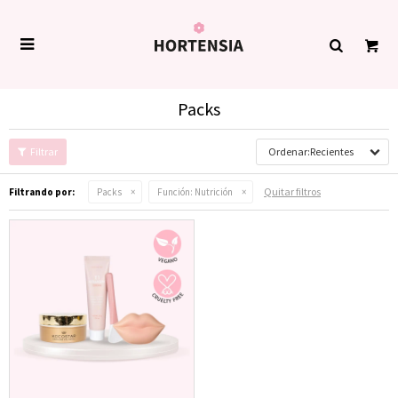

Packs
Recientes
Quitar filtros
Filtrando por:
Packs
Función:
Nutrición