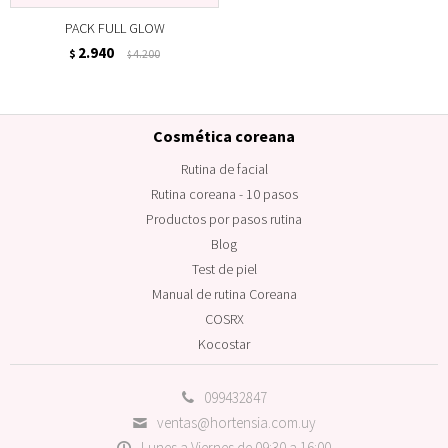
PACK FULL GLOW
2.940
$
4.200
$
Cosmética coreana
Rutina de facial
Rutina coreana - 10 pasos
Productos por pasos rutina
Blog
Test de piel
Manual de rutina Coreana
COSRX
Kocostar
099432847
ventas@hortensia.com.uy
Lunes a Viernes de 09:30 a 16:00