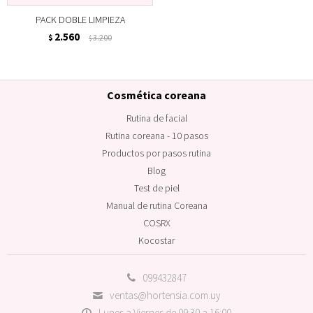
PACK DOBLE LIMPIEZA
2.560
$
3.200
$
Cosmética coreana
Rutina de facial
Rutina coreana - 10 pasos
Productos por pasos rutina
Blog
Test de piel
Manual de rutina Coreana
COSRX
Kocostar
099432847
ventas@hortensia.com.uy
Lunes a Viernes de 09:30 a 16:00