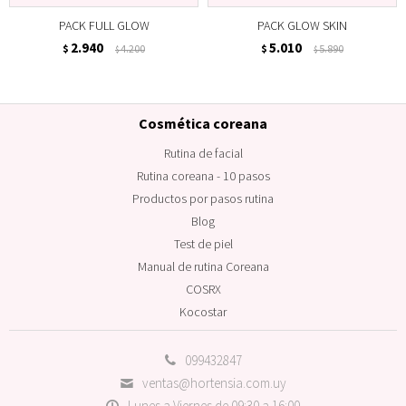
PACK FULL GLOW
PACK GLOW SKIN
2.940
5.010
$
4.200
$
5.890
$
$
Cosmética coreana
Rutina de facial
Rutina coreana - 10 pasos
Productos por pasos rutina
Blog
Test de piel
Manual de rutina Coreana
COSRX
Kocostar
099432847
ventas@hortensia.com.uy
Lunes a Viernes de 09:30 a 16:00