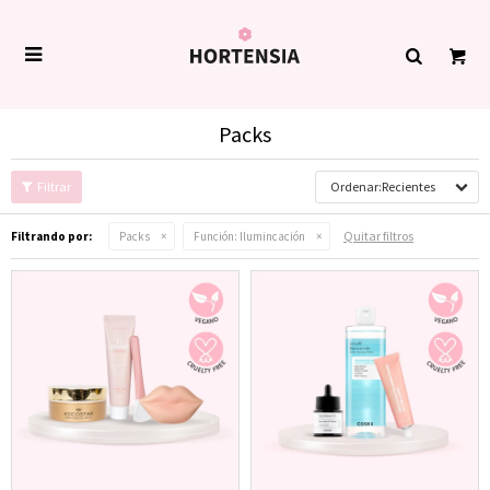

Packs
Recientes
Quitar filtros
Filtrando por:
Packs
Función:
Ilumincación