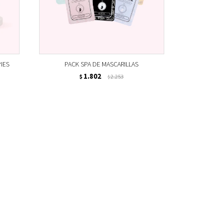
IES
PACK SPA DE MASCARILLAS
1.802
$
2.253
$