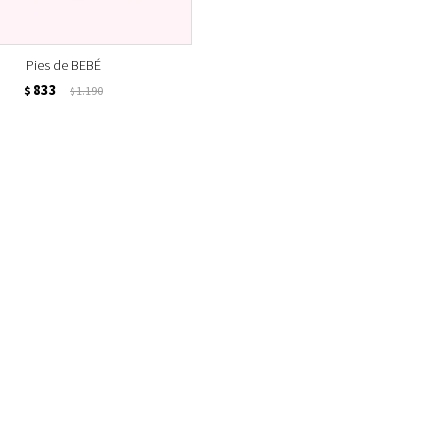
Pies de BEBÉ
833
$
1.190
$