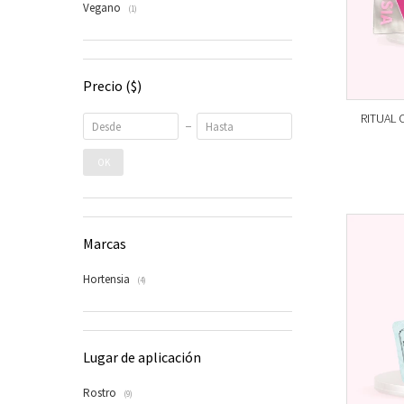
Vegano
(1)
Precio
($)
RITUAL 
OK
Marcas
Hortensia
(4)
Lugar de aplicación
Rostro
(9)