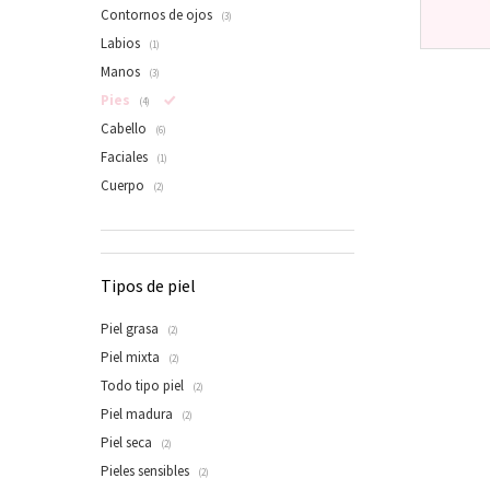
Contornos de ojos
(3)
Labios
(1)
Manos
(3)
Pies
(4)
Cabello
(6)
Faciales
(1)
Cuerpo
(2)
Tipos de piel
Piel grasa
(2)
Piel mixta
(2)
Todo tipo piel
(2)
Piel madura
(2)
Piel seca
(2)
Pieles sensibles
(2)