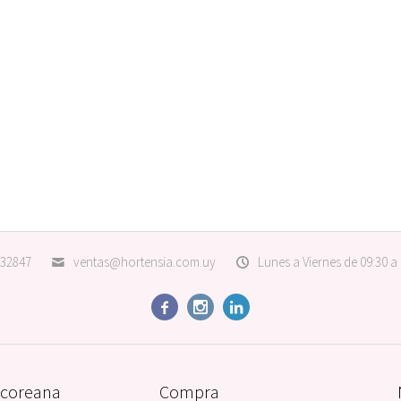
32847
ventas@hortensia.com.uy
Lunes a Viernes de 09:30 a



 coreana
Compra