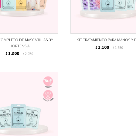
COMPLETO DE MASCARILLAS BY
KIT TRATAMIENTO PARA MANOS Y P
HORTENSIA
1.100
$
1.850
$
1.300
$
2.070
$