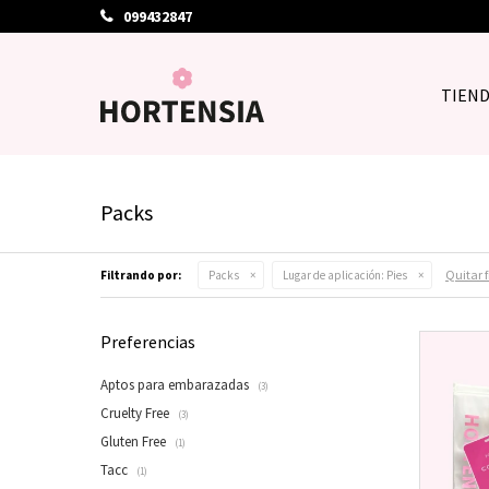
099432847
TIEN
Packs
Quitar f
Filtrando por:
Packs
Lugar de aplicación:
Pies
Preferencias
Aptos para embarazadas
(3)
Cruelty Free
(3)
Gluten Free
(1)
Tacc
(1)