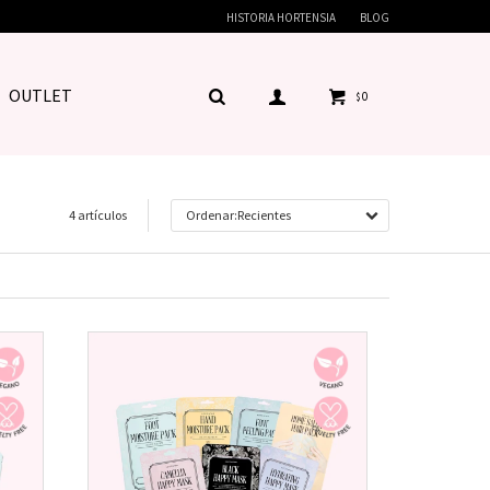
HISTORIA HORTENSIA
BLOG
OUTLET
0
$
4 artículos
Recientes