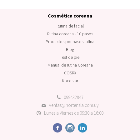
Cosmética coreana
Rutina de facial
Rutina coreana - 10 pasos
Productos por pasos rutina
Blog
Test de piel
Manual de rutina Coreana
COSRX
Kocostar
099432847
ventas@hortensia.com.uy
Lunes a Viernes de 09:30 a 16:00


