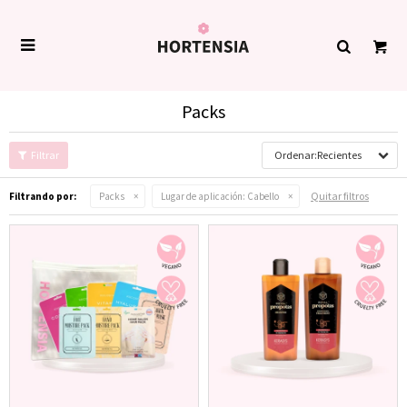

Packs
Recientes
Quitar filtros
Filtrando por:
Packs
Lugar de aplicación:
Cabello