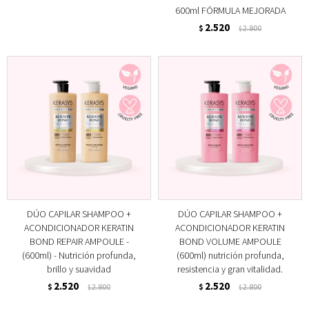
600ml FÓRMULA MEJORADA
2.520
$
2.800
$
DÚO CAPILAR SHAMPOO +
DÚO CAPILAR SHAMPOO +
ACONDICIONADOR KERATIN
ACONDICIONADOR KERATIN
BOND REPAIR AMPOULE -
BOND VOLUME AMPOULE
(600ml) - Nutrición profunda,
(600ml) nutrición profunda,
brillo y suavidad
resistencia y gran vitalidad.
2.520
2.520
$
2.800
$
2.800
$
$