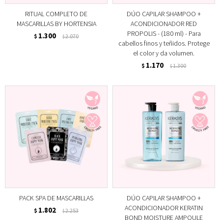
RITUAL COMPLETO DE
DÚO CAPILAR SHAMPOO +
MASCARILLAS BY HORTENSIA
ACONDICIONADOR RED
PROPOLIS - (180 ml) - Para
1.300
$
2.070
$
cabellos finos y teñidos. Protege
el color y da volumen.
1.170
$
1.300
$
PACK SPA DE MASCARILLAS
DÚO CAPILAR SHAMPOO +
ACONDICIONADOR KERATIN
1.802
$
2.253
$
BOND MOISTURE AMPOULE