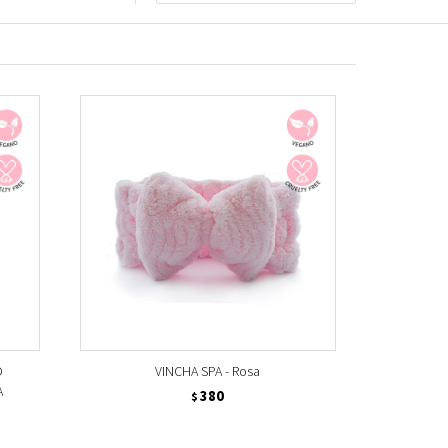
O
VINCHA SPA - Rosa
A
380
$