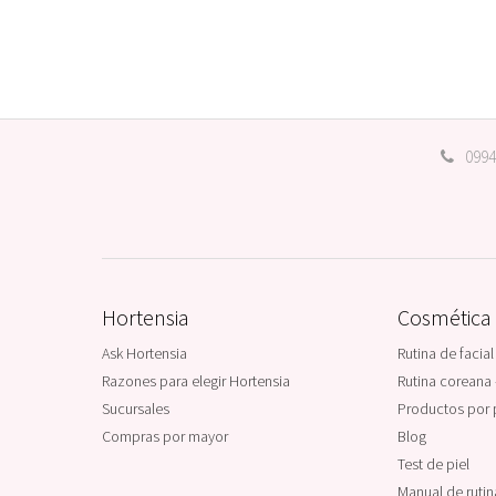
0994
Hortensia
Cosmética
Ask Hortensia
Rutina de facial
Razones para elegir Hortensia
Rutina coreana 
Sucursales
Productos por 
Compras por mayor
Blog
Test de piel
Manual de ruti