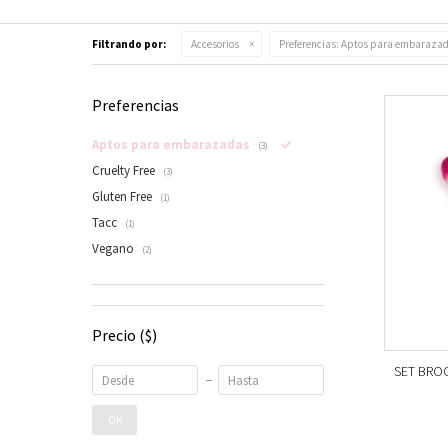
Filtrando por:
Accesorios
Preferencias:
Aptos para embaraza
Preferencias
Aptos para embarazadas
(3)
Cruelty Free
(3)
Gluten Free
(1)
Tacc
(1)
Vegano
(2)
Precio
($)
SET BROC
OK