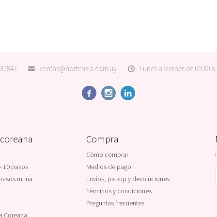
32847
ventas@hortensia.com.uy
Lunes a Viernes de 09:30 a



 coreana
Compra
Cómo comprar
- 10 pasos
Medios de pago
pasos rutina
Envíos, pickup y devoluciones
Términos y condiciones
Preguntas frecuentes
na Coreana