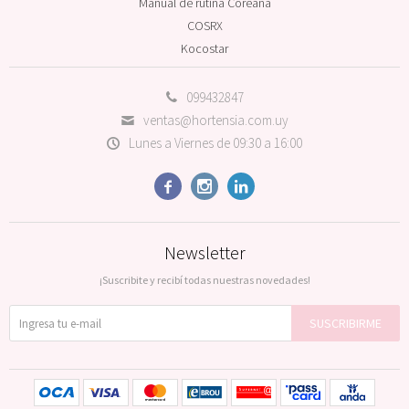
Manual de rutina Coreana
COSRX
Kocostar
099432847
ventas@hortensia.com.uy
Lunes a Viernes de 09:30 a 16:00



Newsletter
¡Suscribite y recibí todas nuestras novedades!
SUSCRIBIRME