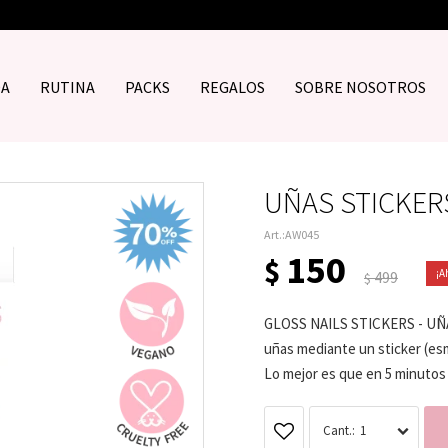
DA
RUTINA
PACKS
REGALOS
SOBRE NOSOTROS
UÑAS STICKERS
AW045
150
$
499
$
GLOSS NAILS STICKERS - UÑA
uñas mediante un sticker (esm
Lo mejor es que en 5 minutos 
1