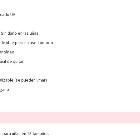
ecado UV
Sin daño en las uñas
flexible para un uso cómodo
tantáneo
fácil de quitar
lizable (se pueden limar)
vegano
el para uñas en 13 tamaños