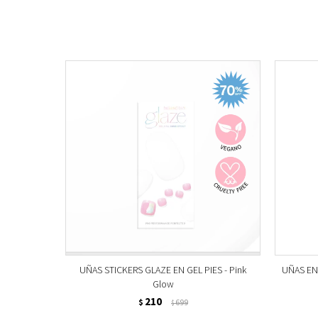
UÑAS STICKERS GLAZE EN GEL PIES - Pink
UÑAS EN 
Glow
210
$
699
$