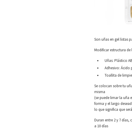
Son uñas en gel listas 
Modificar estructura de 
Uñas: Plástico AB
Adhesivo: Ácido po
Toallita de limpi
Se colocan sobre tu uña
misma
(se puede limar la uña 
forma y el largo desead
lo que significa que ser
Duran entre 2 y 7 días,
a 10 días