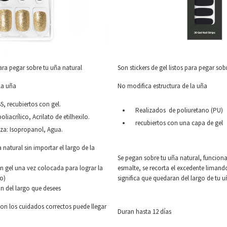
para pegar sobre tu uña natural
Son stickers de gel listos para pegar sob
la uña
No modifica estructura de la uña
S, recubiertos con gel.
Realizados de poliuretano (PU)
liacrílico, Acrilato de etilhexilo.
recubiertos con una capa de gel
eza: Isopropanol, Agua.
 natural sin importar el largo de la
Se pegan sobre tu uña natural, funcio
en gel una vez colocada para lograr la
esmalte, se recorta el excedente limand
o)
significa que quedaran del largo de tu u
án del largo que desees
 con los cuidados correctos puede llegar
Duran hasta 12 días