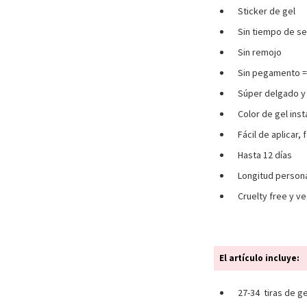
Sticker de gel
Sin tiempo de s
Sin remojo
Sin pegamento = 
Súper delgado y 
Color de gel ins
Fácil de aplicar, 
Hasta 12 días
Longitud persona
Cruelty free y 
El artículo incluye:
27-34 tiras de g