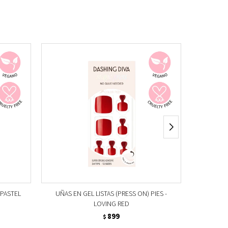
 PASTEL
UÑAS EN GEL LISTAS (PRESS ON) PIES -
UÑAS EN
LOVING RED
899
$