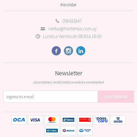
Kocostar
099432847
ventas@hortensia.com.uy
Lunes a Viernes de 09:30 a 16:00



Newsletter
¡Suscribite y recibí todas nuestras novedades!
SUSCRIBIRME