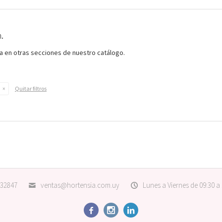
.
ca en otras secciones de nuestro catálogo.
Quitar filtros
32847
ventas@hortensia.com.uy
Lunes a Viernes de 09:30 a


