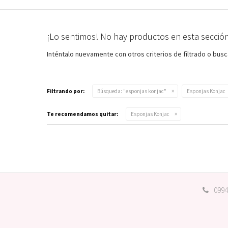
¡Lo sentimos! No hay productos en esta sección
Inténtalo nuevamente con otros criterios de filtrado o bus
Filtrando por:
Búsqueda: "esponjas konjac"
Esponjas Konjac
Te recomendamos quitar:
Esponjas Konjac
0994