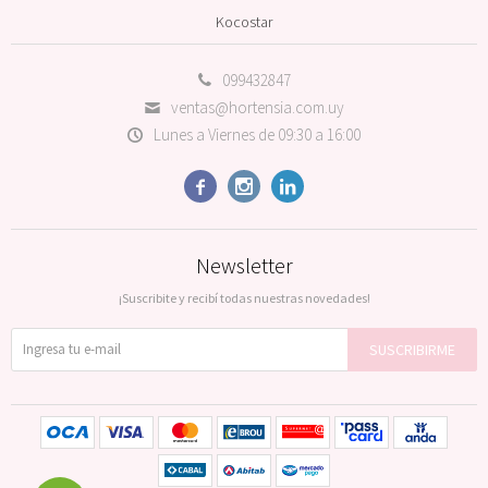
Kocostar
099432847
ventas@hortensia.com.uy
Lunes a Viernes de 09:30 a 16:00



Newsletter
¡Suscribite y recibí todas nuestras novedades!
SUSCRIBIRME