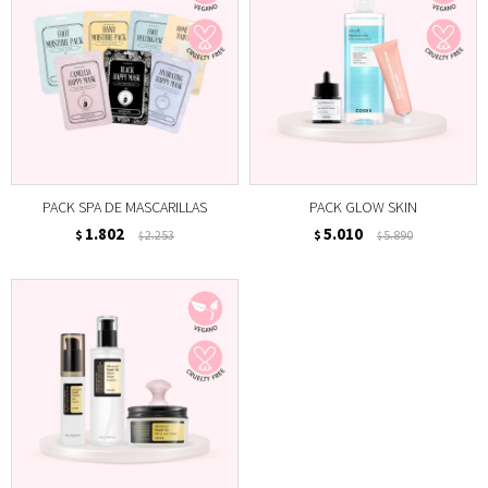
PACK SPA DE MASCARILLAS
PACK GLOW SKIN
1.802
5.010
$
2.253
$
5.890
$
$