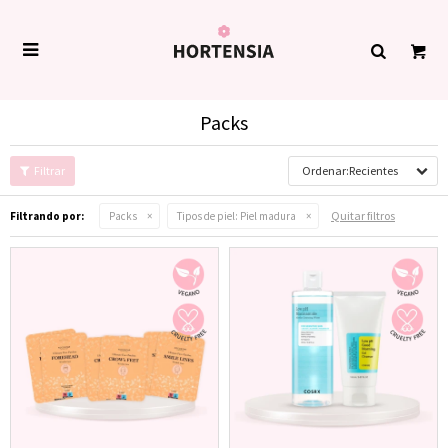

Packs
Recientes
Quitar filtros
Filtrando por:
Packs
Tipos de piel:
Piel madura