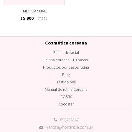
TRILOGÍA SNAIL
5.900
$
7.790
$
Cosmética coreana
Rutina de facial
Rutina coreana - 10 pasos
Productos por pasos rutina
Blog
Test de piel
Manual de rutina Coreana
COSRX
Kocostar
099432847
ventas@hortensia.com.uy