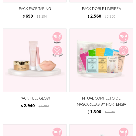
PACK FACE TAPING
PACK DOBLE LIMPIEZA
699
2.560
$
1.194
$
3.200
$
$
PACK FULL GLOW
RITUAL COMPLETO DE
MASCARILLAS BY HORTENSIA
2.940
$
4.200
$
1.300
$
2.070
$