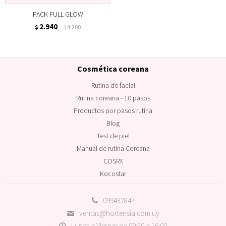
PACK FULL GLOW
2.940
$
4.200
$
Cosmética coreana
Rutina de facial
Rutina coreana - 10 pasos
Productos por pasos rutina
Blog
Test de piel
Manual de rutina Coreana
COSRX
Kocostar
099432847
ventas@hortensia.com.uy
Lunes a Viernes de 09:30 a 16:00