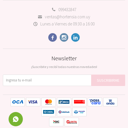
099432847
ventas@hortensia.com.uy
Lunes a Viernes de 09:30 a 16:00



Newsletter
¡Suscribite y recibí todas nuestras novedades!
SUSCRIBIRME