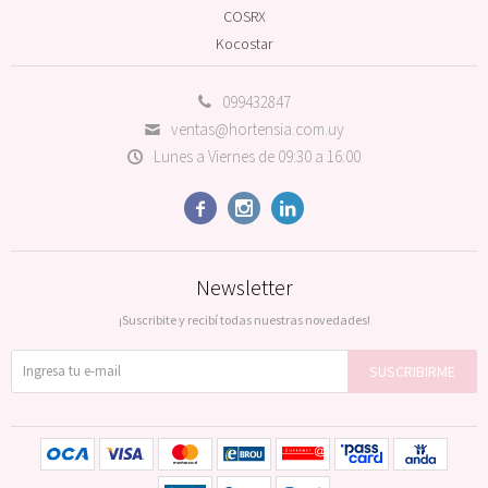
COSRX
Kocostar
099432847
ventas@hortensia.com.uy
Lunes a Viernes de 09:30 a 16:00



Newsletter
¡Suscribite y recibí todas nuestras novedades!
SUSCRIBIRME