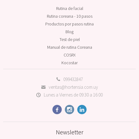
Rutina de facial
Rutina coreana - 10 pasos
Productos por pasos rutina
Blog
Test de piel
Manual de rutina Coreana
COSRX
Kocostar
099432847
ventas@hortensia.com.uy
Lunes a Viernes de 09:30 a 16:00



Newsletter