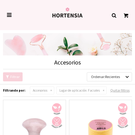

Accesorios
Recientes
Quitar filtros
Filtrando por:
Accesorios
Lugar de aplicación:
Faciales