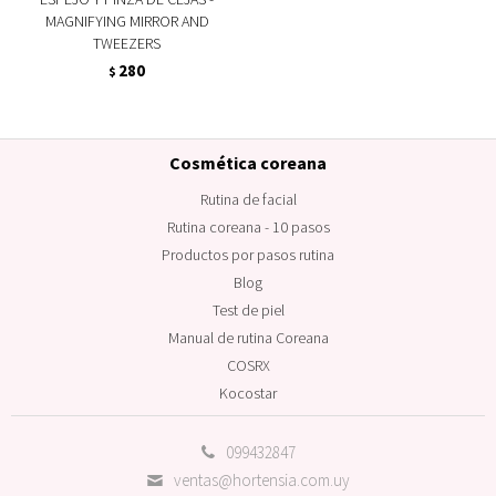
MAGNIFYING MIRROR AND
TWEEZERS
280
$
Cosmética coreana
Rutina de facial
Rutina coreana - 10 pasos
Productos por pasos rutina
Blog
Test de piel
Manual de rutina Coreana
COSRX
Kocostar
099432847
ventas@hortensia.com.uy