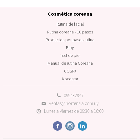
Cosmética coreana
Rutina de facial
Rutina coreana - 10 pasos
Productos por pasos rutina
Blog
Test de piel
Manual de rutina Coreana
COSRX
Kocostar
099432847
ventas@hortensia.com.uy
Lunes a Viernes de 09:30 a 16:00


