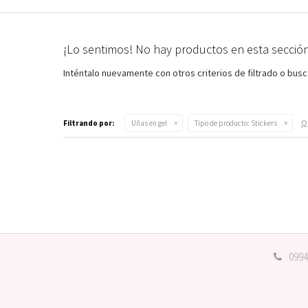
¡Lo sentimos! No hay productos en esta sección
Inténtalo nuevamente con otros criterios de filtrado o bus
Qu
Filtrando por:
Uñas en gel
Tipo de producto:
Stickers
0994