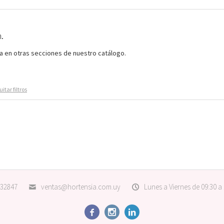
.
ca en otras secciones de nuestro catálogo.
itar filtros
32847
ventas@hortensia.com.uy
Lunes a Viernes de 09:30 a


