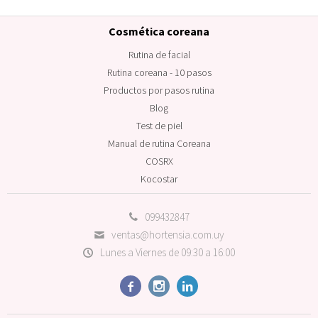
Cosmética coreana
Rutina de facial
Rutina coreana - 10 pasos
Productos por pasos rutina
Blog
Test de piel
Manual de rutina Coreana
COSRX
Kocostar
099432847
ventas@hortensia.com.uy
Lunes a Viernes de 09:30 a 16:00


