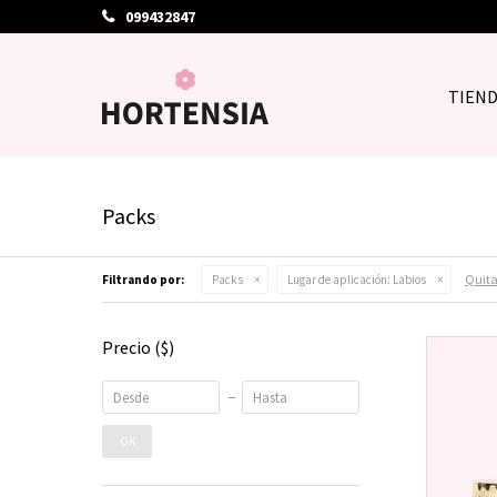
099432847
TIEN
Packs
Quitar
Filtrando por:
Packs
Lugar de aplicación:
Labios
Precio
($)
OK