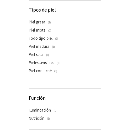
Tipos de piel
Piel grasa
(1)
Piel mixta
(1)
Todo tipo piel
(1)
Piel madura
(1)
Piel seca
(1)
Pieles sensibles
(1)
Piel con acné
(1)
Función
Ilumincación
(1)
Nutrición
(1)