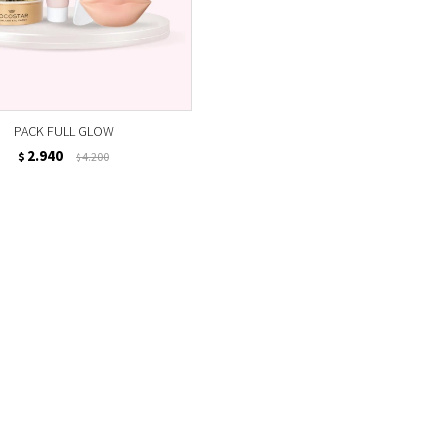
PACK FULL GLOW
2.940
$
4.200
$