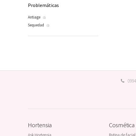
Problemáticas
Antiage
(1)
Sequedad
(1)
0994
Hortensia
Cosmética
Ask Hortensia
Rutina de facial