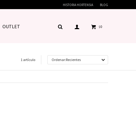
HISTORIA HORTENSIA
BLOG
OUTLET
0
$
1 artículo
Recientes