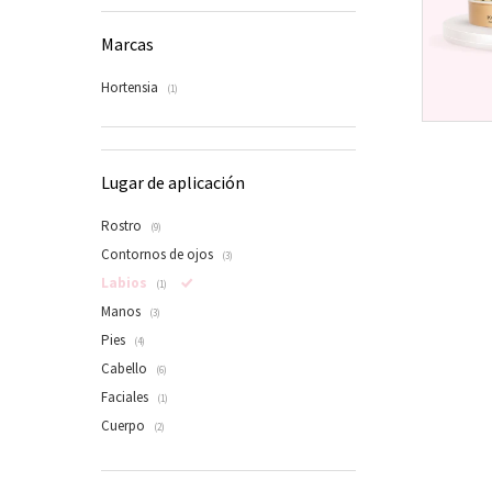
Marcas
Hortensia
(1)
Lugar de aplicación
Rostro
(9)
Contornos de ojos
(3)
Labios
(1)
Manos
(3)
Pies
(4)
Cabello
(6)
Faciales
(1)
Cuerpo
(2)