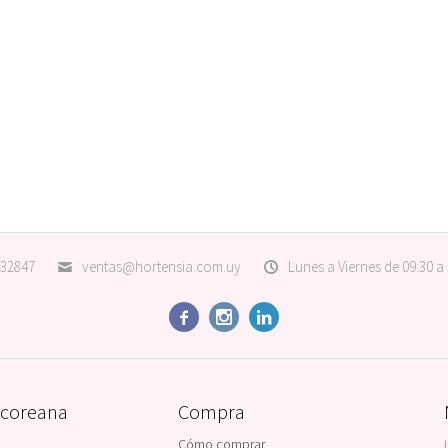
32847
ventas@hortensia.com.uy
Lunes a Viernes de 09:30 a



 coreana
Compra
Cómo comprar