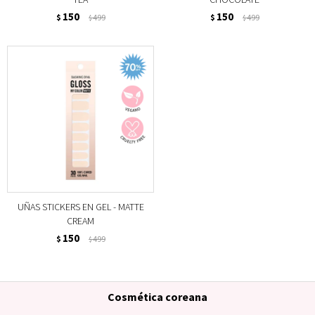
150
150
$
499
$
499
$
$
UÑAS STICKERS EN GEL - MATTE
CREAM
150
$
499
$
Cosmética coreana