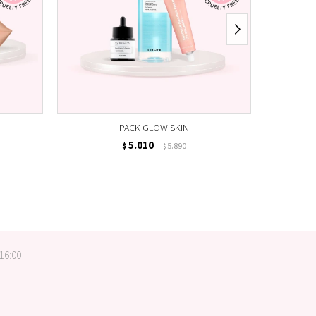
PACK GLOW SKIN
5.010
$
5.890
$
 16:00