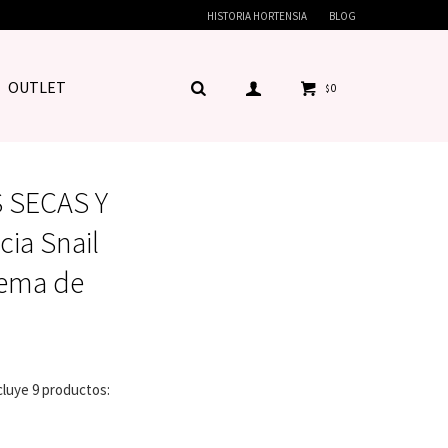
HISTORIA HORTENSIA
BLOG
OUTLET
0
$
 SECAS Y
ia Snail
rema de
cluye 9 productos: