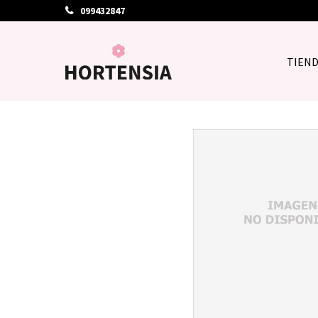
099432847
TIEN