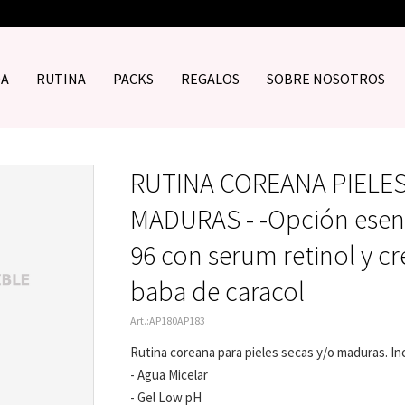
DA
RUTINA
PACKS
REGALOS
SOBRE NOSOTROS
RUTINA COREANA PIELES
MADURAS - -Opción esenc
96 con serum retinol y c
baba de caracol
AP180AP183
Rutina coreana para pieles secas y/o maduras. In
- Agua Micelar
- Gel Low pH