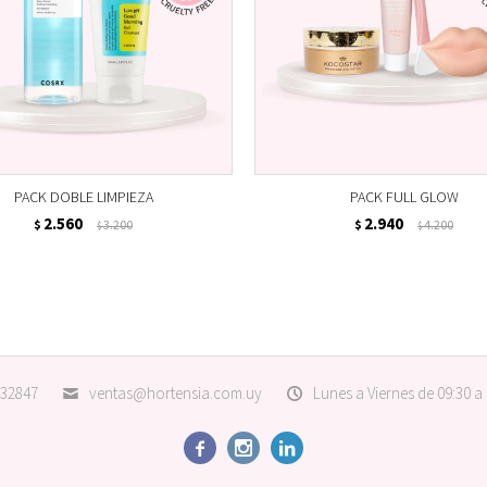
PACK DOBLE LIMPIEZA
PACK FULL GLOW
2.560
2.940
$
3.200
$
4.200
$
$
32847
ventas@hortensia.com.uy
Lunes a Viernes de 09:30 a


