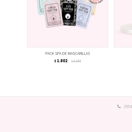
PACK SPA DE MASCARILLAS
1.802
$
2.253
$
0994